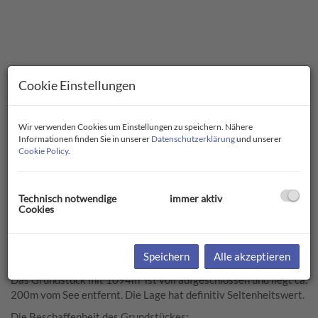
Cookie Einstellungen
Wir verwenden Cookies um Einstellungen zu speichern. Nähere
Informationen finden Sie in unserer
Datenschutzerklärung
und unserer
Cookie Policy
.
Technisch notwendige
immer aktiv
Beschreibung
Cookies
Traumgrundstück am Attersee
Speichern
Alle akzeptieren
Das Grundstück mit 1094m² ist voll aufgeschlossen und liegt ca.
200m vom See entfernt. Die Lage hat definitiv Seltenheitswert.
Die Beschaffenheit des Grundstückes: