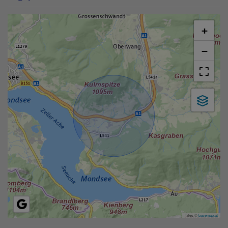
+
−
Tiles ©
basemap.at