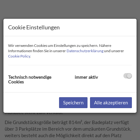
Cookie Einstellungen
Wir verwenden Cookies um Einstellungen zu speichern. Nähere
Informationen finden Sie in unserer
Datenschutzerklärung
und unserer
Cookie Policy
.
Technisch notwendige
immer aktiv
Cookies
Beschreibung
Speichern
Alle akzeptieren
Ein großer, stilvoll bepflanzter Badeplatz in guter Lage am
Mondsee steht zum Verkauf.
Die Grundstücksgröße beträgt 814m², der Badeplatz verfügt
über 3 Parkplätze im Bereich vor dem umzäunten Grundstück,
weiters besteht auch die Möglichkeit direkt auf den Platz